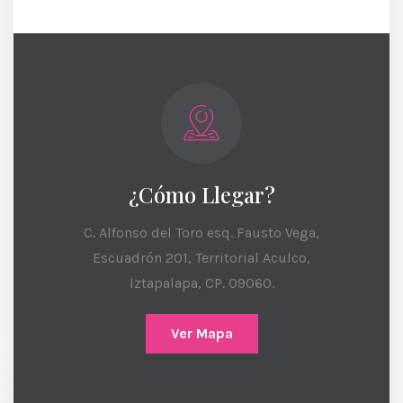
¿Cómo Llegar?
C. Alfonso del Toro esq. Fausto Vega,
Escuadrón 201, Territorial Aculco,
Iztapalapa, CP. 09060.
Ver Mapa