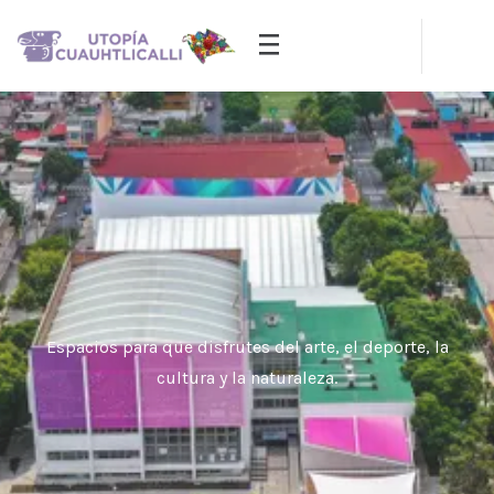
Visítanos
Aculco
"Lugar donde tuerce el agua" — en Náhuatl.