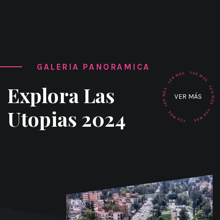
GALERIA PANORAMICA
V
S
E
Á
R
M
M
R
Á
E
S
V
Explora Las
V
S
E
Á
R
VER MÁS
M
M
R
Á
E
S
V
Utopias 2024
V
S
E
Á
R
M
M
R
Á
E
S
V