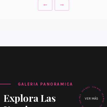
‹
›
GALERIA PANORAMICA
V
S
E
Á
R
M
M
R
Á
E
S
V
Explora Las
V
S
E
Á
R
VER MÁS
M
M
R
Á
E
S
V
V
S
E