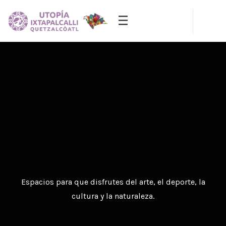
Bienvenidos
Utopia
Ixtapalcalli
Com
Deportivo
Espacios para que disfrutes del deporte, la salud y la
convivencia.